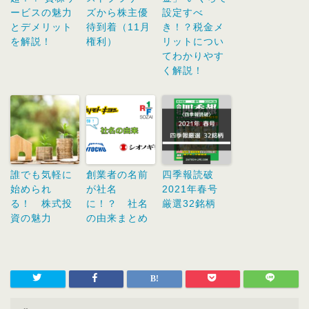
ービスの魅力
ズから株主優
設定すべ
とデメリット
待到着（11月
き！？税金メ
を解説！
権利）
リットについ
てわかりやす
く解説！
誰でも気軽に
創業者の名前
四季報読破
始められ
が社名
2021年春号
る！ 株式投
に！？ 社名
厳選32銘柄
資の魅力
の由来まとめ