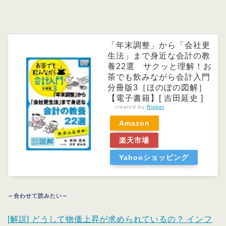
「年末調整」から「会社更
生法」まで身近な会計の教
養22選 サクッと理解！お
茶でも飲みながら会計入門
分冊版3［ほのぼの図解］
【電子書籍】[ 吉田延史 ]
created by
Rinker
Amazon
楽天市場
Yahooショッピング
～合わせて読みたい～
[解説] どうして物価上昇が求められているの？ インフ