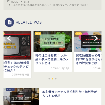
HOME
経済
会社更生法と民事再生法の違いとは 事例を交えてわかりやすく解説！
RELATED POST
経済
株式投資
代は工場野菜！ 大手
買収防衛策って何？ 敵対
々参入の植物工場のメ
的TOBを仕掛けられたと
投資家必見！ 株の情
ットとは
きの対抗策とは
集で要チェックのテ
2018年11月28日
2019年8月11日
番組をご紹介！
2018年8
株主優待でホテル宿泊割引券・無料券が
もらえる銘柄