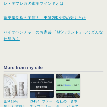
レ・デフレ時の市場マインドとは
割安優良株の宝庫！ 東証2部投資の魅力とは
バイオベンチャーのお家芸 「MSワラント」ってどんな
仕組み？
More from my site
金利15%
[3454] ファー
会社の「資本
超！？ 貸株サ
ストブラザー
金」 いくらで