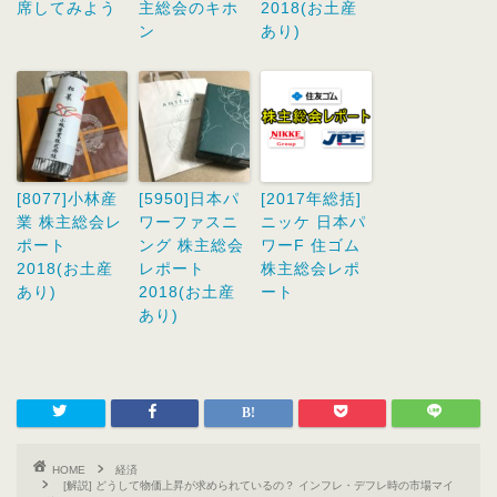
席してみよう
主総会のキホ
2018(お土産
ン
あり)
[8077]小林産
[5950]日本パ
[2017年総括]
業 株主総会レ
ワーファスニ
ニッケ 日本パ
ポート
ング 株主総会
ワーF 住ゴム
2018(お土産
レポート
株主総会レポ
あり)
2018(お土産
ート
あり)
HOME
経済
[解説] どうして物価上昇が求められているの？ インフレ・デフレ時の市場マイ