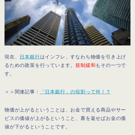
現在、
日本銀行
はインフレ、すなわち物価を引き上げ
るための政策を行っています。
規制緩和
もその一つで
す。
＞＞関連記事：
「日本銀行」の役割って何！？
物価が上がるということは、お金で買える商品やサー
ビスの価値が上がるということ、裏を返せばお金の価
値が下がるということです。