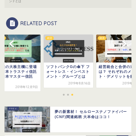
ンドとは
RELATED POST
投資
経済
経済
季報の大株主欄に登場
ソフトバンクGの傘下 フ
経営統合と合併の違
る日本トラスティ信託
ォートレス・インベスト
は？ それぞれのメリ
や日本マスター信託
メント・グループとは
ト・デメリットを解
.
2019年8月16日
2019年
2018年12月9日
夢の新素材！ セルロースナノファイバー
(CNF)関連銘柄 大本命はココ！