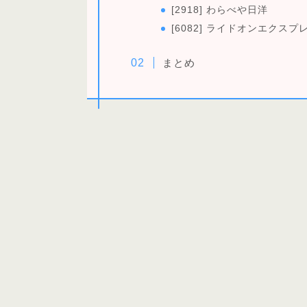
[2918] わらべや日洋
[6082] ライドオンエクスプ
まとめ