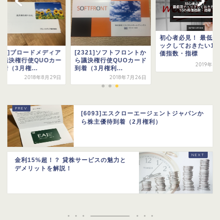
初心者必見！ 最低限
ックしておきたい10
347]ブロードメディア
[2321]ソフトフロントか
価指数・指標
ら議決権行使QUOカー
ら議決権行使QUOカード
2019年5
着（3月権...
到着（3月権利...
2018年8月29日
2018年7月26日
[6093]エスクローエージェントジャパンか
ら株主優待到着（2月権利）
金利15%超！？ 貸株サービスの魅力と
デメリットを解説！