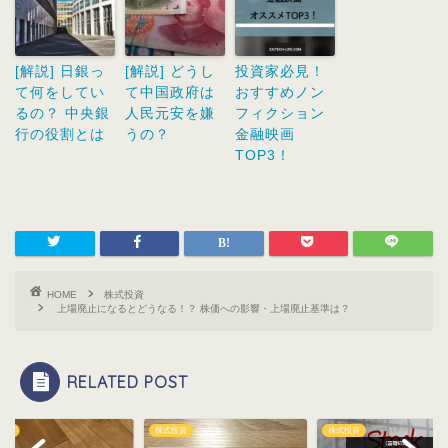
[解説] 日銀っ
[解説] どうし
投資家必見！
て何をしてい
て中国政府は
おすすめノン
るの？ 中央銀
人民元安を嫌
フィクション
行の役割とは
うの？
金融映画
TOP3！
HOME
株式投資
上場廃止になるとどうなる！？ 株価への影響・上場廃止基準は？
RELATED POST
投資
株式投資
株式投資