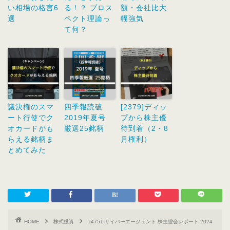
い相場の格言6
る！？ プロス
額・会社比大
選
ペクト理論っ
幅強気
て何？
議決権のスマ
四季報読破
[2379]ディッ
ート行使でク
2019年夏号
プから株主優
オカードがも
厳選25銘柄
待到着（2・8
らえる銘柄ま
月権利）
とめてみた
HOME
株式投資
[4751]サイバーエージェント 株主総会レポート 2024