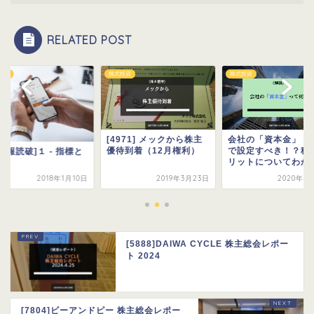
RELATED POST
投資
株式投資
株式投資
971] メックから株主
会社の「資本金」 いくら
待到着（12月権利）
で設定すべき！？税金メ
[四季報読破]１ - 指
リットについてわかり...
用語
2019年3月23日
2020年4月14日
2018年1
[5888]DAIWA CYCLE 株主総会レポー
ト 2024
[7804]ビーアンドピー 株主総会レポー